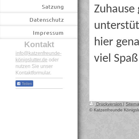
Satzung
Zuhause 
Datenschutz
unterstü
Impressum
hier gen
Kontakt
info@katzenfreunde-
viel Spa
königslutter.de
oder
nutzen Sie unser
Kontaktformular.
Teilen
Druckversion
|
Sitem
© Katzenfreunde Königslu