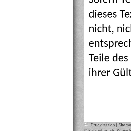
Sofern Te
dieses Te
nicht, ni
entsprech
Teile de
ihrer Gül
Druckversion
|
Sitem
© Katzenfreunde Königslu