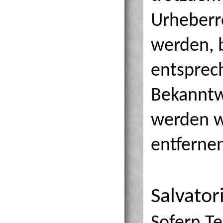
Urheberr
werden, 
entsprec
Bekanntw
werden w
entferne
Salvator