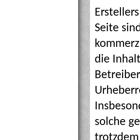
Ersteller
Seite sin
kommerzi
die Inhal
Betreiber
Urheberre
Insbesond
solche ge
trotzdem