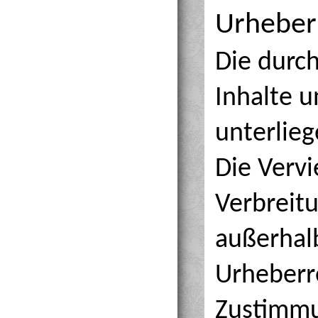
Urheber
Die durch
Inhalte u
unterlie
Die Vervi
Verbreit
außerhal
Urheberre
Zustimmu