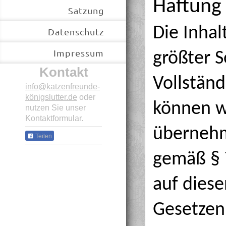
Haftung 
Satzung
Die Inhal
Datenschutz
Impressum
größter So
Kontakt
Vollständ
info@katzenfreunde-
königslutter.de
oder
können w
nutzen Sie unser
Kontaktformular.
übernehm
Teilen
gemäß § 
auf dies
Gesetzen 