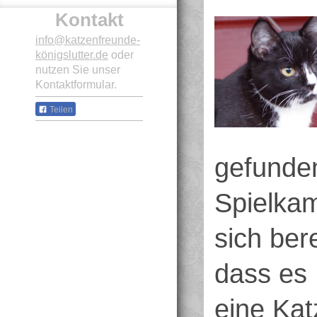
Kontakt
info@katzenfreunde-
königslutter.de
oder
nutzen Sie unser
Kontaktformular.
Teilen
gefunden
Spielka
sich bere
dass es 
eine Kat