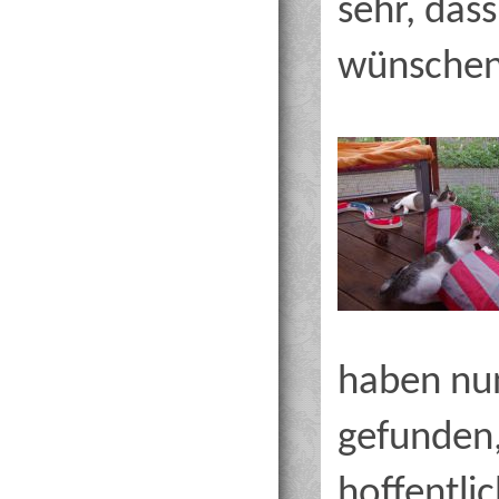
sehr, das
wünschen 
haben nun
gefunden,
hoffentli