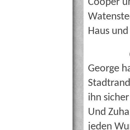
Cooper u
Watenste
Haus und 
George ha
Stadtrand
ihn siche
Und Zuhau
jeden Wu